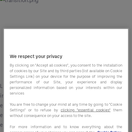
We respect your privacy
By clicking on "Accept all cookies", you consent to the installation
of cookies by our Site and by third parties (list available on Cookie
Settings Link) on your device for the purpose of improving the
performance of our Site, your experience and display
La Transición
5.0 es una iniciativa destinada a
personalized information based on your interests within our
services
impulsar la transformación digital y energética
You are free to change your mind at any time by going to "Cookie
en las empresas, promoviendo la eficiencia
Settings" or to refuse by
clicking "essential cookies"
them
energética y la sostenibilidad como nuevo eje
without consequence on your access to the site.
estratégico
For more information and to know everything about the