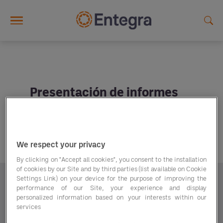
Skip to main content
Presentación de informes
de gran alcance para
impulsar el crecimiento.
We respect your privacy
By clicking on "Accept all cookies", you consent to the installation
of cookies by our Site and by third parties (list available on Cookie
Settings Link) on your device for the purpose of improving the
Ya sea para reducir los trámites administrativos,
performance of our Site, your experience and display
facilitar el cumplimiento de la normativa mediante
personalized information based on your interests within our
informes eficaces o contribuir a mejorar las
services
decisiones de compra, nuestra tecnología te