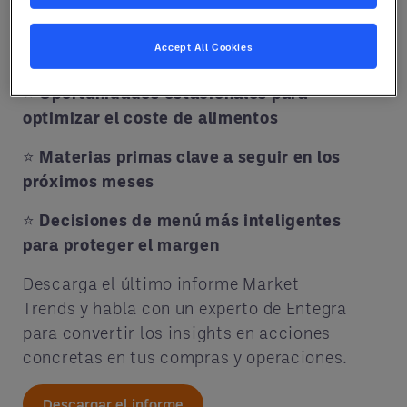
⭐
Categorías que se estabilizan frente a
Accept All Cookies
otras bajo presión
⭐
Oportunidades estacionales para
optimizar el coste de alimentos
⭐
Materias primas clave a seguir en los
próximos meses
⭐
Decisiones de menú más inteligentes
para proteger el margen
Descarga el último informe Market
Trends y habla con un experto de Entegra
para convertir los insights en acciones
concretas en tus compras y operaciones.
Descargar el informe