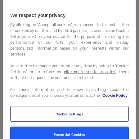
We respect your privacy
By clicking on "Accept all cookies", you consent to the installation
Las condiciones del mercado están
of cookies by our Site and by third parties (list available on Cookie
Settings Link) on your device for the purpose of improving the
cambiando más rápido que nunca — y no
performance of our Site, your experience and display
siempre en la misma dirección. Entre
personalized information based on your interests within our
services
variaciones en los precios de las
materias primas, presiones en la cadena
You are free to change your mind at any time by going to "Cookie
de suministro y la estacionalidad,
Settings" or to refuse by
clicking "essential cookies"
them
without consequence on your access to the site.
mantenerse informado es clave para
proteger tus márgenes.
For more information and to know everything about the
consequences of your choices you can consult the
Cookie Policy
En nuestro último informe
Market
Trends
, encontrarás un análisis claro de
Cookie Settings
lo que está ocurriendo en las principales
categorías — y dónde se encuentran las
verdaderas oportunidades y riesgos.
Essential Cookies