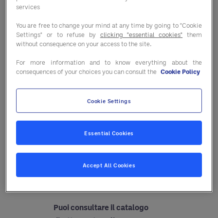
services
Sfoglia il catalogo dei fornitori
You are free to change your mind at any time by going to "Cookie
Entegra 2024, uno strumento
Settings" or to refuse by
clicking "essential cookies"
them
pensato per offrirti tutte le
without consequence on your access to the site.
informazioni di cui hai bisogno
For more information and to know everything about the
sulla nostra rete di fornitori in
consequences of your choices you can consult the
Cookie Policy
modo semplice e immediato.
Cookie Settings
Al suo interno troverai i
dettagli sui nostri fornitori:
contatti, servizi offerti e i loro
Essential Cookies
principali punti di forza, che li
rendono partner di eccellenza
Accept All Cookies
per il tuo business.
Puoi consultare il catalogo