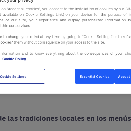
El mundo de la coci
 on "Accept all cookies", you consent to the installation of cookies by our Sit
ist available on Cookie Settings Link) on your device for the purpose of 
más auténticas de la
ce of our Site, your experience and display personalized information 
de ser una referencia para el placer del paladar a c
ithin our services
los productos de kilómetro cero.
ee to change your mind at any time by going to "Cookie Settings" or to ref
cookies"
them without consequence on your access to the site.
es esencial para los restaurantes que desean satisf
information and to know everything about the consequences of your cho
uténtica con el territorio.
e
Cookie Policy
aprovisionamiento para las empresas del sector host
Cookie Settings
Essential Cookies
Accept 
ue transparente y sostenible, adaptado a las necesi
 cambios, ofreciéndote las herramientas necesarias
de las tradiciones locales en los menú