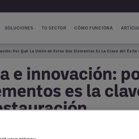
SOLUCIONES
TU SECTOR
CÓMO FUNCIONA
ARTÍCUL
vegación principal
vación: Por Qué La Unión de Estos Dos Elementos Es La Clave del Éxito
ia e innovación: po
ementos es la clav
estauración
ct your privacy