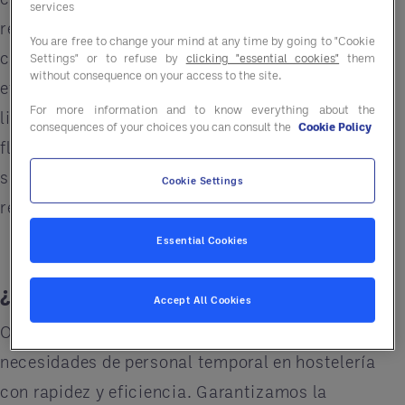
services
reclutamiento, la incorporación y el
You are free to change your mind at any time by going to "Cookie
cumplimiento normativo, dificultan la gestión
Settings" or to refuse by
clicking "essential cookies"
them
without consequence on your access to the site.
eficiente de los equipos. Además, el acceso
For more information and to know everything about the
limitado a agencias que ofrezcan soluciones
consequences of your choices you can consult the
Cookie Policy
flexibles y adaptadas agrava aún más la
situación, poniendo a prueba la capacidad de
Cookie Settings
respuesta de las empresas del sector.
Essential Cookies
¿Qué te podemos ofrecer?
Accept All Cookies
Ofrecemos soluciones integrales para cubrir
necesidades de personal temporal en hostelería
con rapidez y eficiencia. Garantizamos la