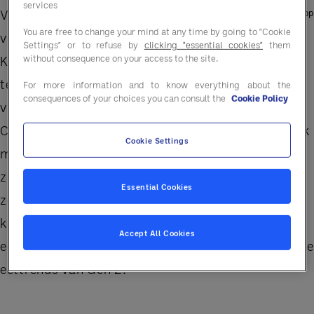
services
Volgens de culinaire experts
You are free to change your mind at any time by going to "Cookie
van Entegra Performance
Settings" or to refuse by
clicking "essential cookies"
them
without consequence on your access to the site.
Kitchen kunnen we een revolutie waarnemen
terwijl Gen Z een nieuwe, meer holistische manier
For more information and to know everything about the
consequences of your choices you can consult the
Cookie Policy
van eten omarmt.
Chefs John Csukor en Lynn Hay hebben in hun werk
Cookie Settings
met een breed netwerk aan klanten, culinaire en
zakelijke professionals opgemerkt dat Gen Z op
Essential Cookies
zoek is naar een nieuwe relatie met eten en ze zijn
klaar om invloed uit te oefenen op ieders
Accept All Cookies
eetgewoonten. Ze delen enkele van de belangrijkst
eettrends van Gen Z.