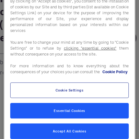
By clicking on "Accept all cookies", you consent to the installation
of cookies by our Site and by third parties (list available on Cookie
contrats annuels
Settings Link) on your device for the purpose of improving the
performance of our Site, your experience and display
(électricité, gaz, nuisibles,
personalized information based on your interests within our
services
entretien, informatique etc.)
You are free to change your mind at any time by going to "Cookie
Settings" or to refuse by
clicking "essential cookies"
them
…ou biannuels comme le linge pour ne pas être
without consequence on your access to the site.
bloqués par les dates d'échéance et les tacites
For more information and to know everything about the
reconductions qui ne seraient pas en votre faveur
consequences of your choices you can consult the
Cookie Policy
Pour l'énergie, sujet sensible du moment,
Cookie Settings
faites appel à Opera Energie qui met en
concurrence les offres des fournisseurs au
Essential Cookies
regard de vos besoins pour optimiser vos
budgets.
Accept All Cookies