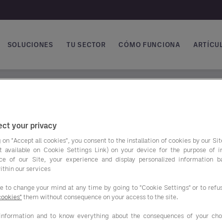
SOLUCIONES
TU SECTOR
CÓMO FUNCIONA
ARTÍCUL
vegación principal
ct your privacy
iterie de l’hôtellerie depuis 1949
 on "Accept all cookies", you consent to the installation of cookies by our Sit
ist available on Cookie Settings Link) on your device for the purpose of 
ce of our Site, your experience and display personalized information 
ablissements en literie, en linge et pour toute la décoration t
ithin our services
ee to change your mind at any time by going to "Cookie Settings" or to ref
soins spécifiques des Hôteliers et des
cookies"
them without consequence on your access to the site.
agnons les Architectes et Décorateurs pour
information and to know everything about the consequences of your cho
nts en literie, en linge et pour toute la décoration