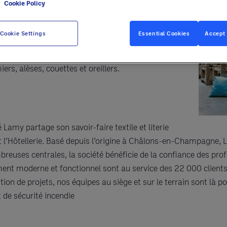
e
Cookie Policy
 prises de cotes jusqu’à l’installation. Décoration
es, stores intérieurs, parois japonaises, films de
Cookie Settings
Essential Cookies
Accept 
s, têtes de lit. Linge hôtelier : draps-housses,
 tables, peignoirs, draps, serviettes et tapis de
ers, alèses, couettes et oreillers.
 Lamy partage son savoir-faire textile et literie
et l’Hôtellerie. Basé depuis l’origine à Châlons-en-Champagne, 
reuses centrales, la société bénéficie de la confiance des pro
ment moderne et fonctionnel sont au service des 22 000 clients 
n de projets, nos équipes au siège et sur le terrain sont là p
 de sécurité incendie