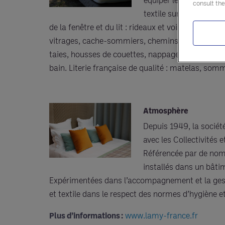
consult th
textile sur-mesure, des
de la fenêtre et du lit : rideaux et voilages, tringl
vitrages, cache-sommiers, chemins de lits, coussin
taies, housses de couettes, nappage, serviettes de
bain. Literie française de qualité : matelas, sommi
Atmosphère
Depuis 1949, la société
avec les Collectivités 
Référencée par de nomb
installés dans un bâti
Expérimentées dans l’accompagnement et la gestio
et textile dans le respect des normes d’hygiène et
Plus d’informations :
www.lamy-france.fr