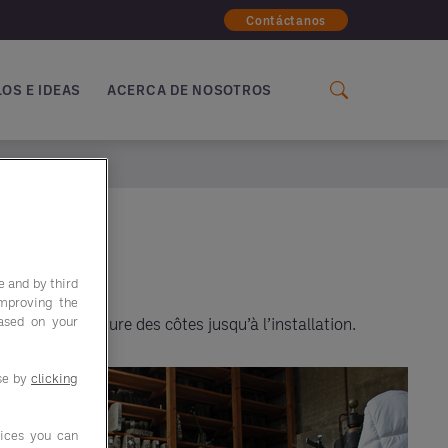
Contáctanos
OS E IDEAS
ACERCA DE NOSOTROS
e and by third
improving the
based on your
extile sur mesure des côtes jusqu’à l’installation.
use by
clicking
ices you can