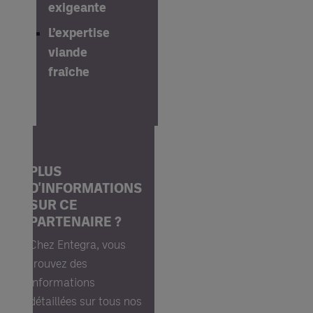
exigeante
L’expertise
viande
fraîche
PLUS
D'INFORMATIONS
SUR CE
PARTENAIRE ?
Chez Entegra, vous 
trouvez des 
informations 
détaillées sur tous nos 