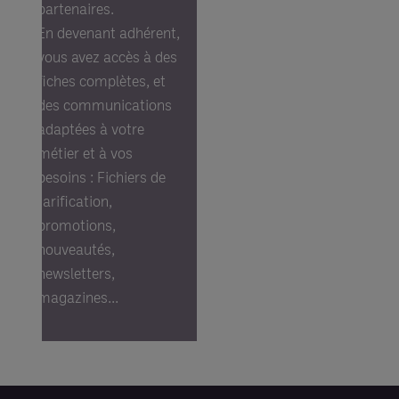
partenaires. 
En devenant adhérent, 
vous avez accès à des 
fiches complètes, et 
des communications 
adaptées à votre 
métier et à vos 
besoins : 
Fichiers de 
tarification, 
promotions, 
nouveautés, 
newsletters, 
magazines...