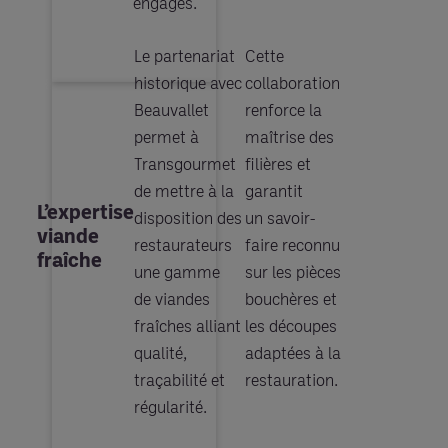
engagés. 
Le partenariat 
Cette 
historique avec 
collaboration 
Beauvallet 
renforce la 
permet à 
maîtrise des 
Transgourmet 
filières et 
de mettre à la 
garantit 
L’expertise
disposition des 
un savoir-
viande
restaurateurs 
faire reconnu 
fraîche
une gamme 
sur les pièces 
de viandes 
bouchères et 
fraîches alliant 
les découpes 
qualité, 
adaptées à la 
traçabilité et 
restauration. 
régularité. 