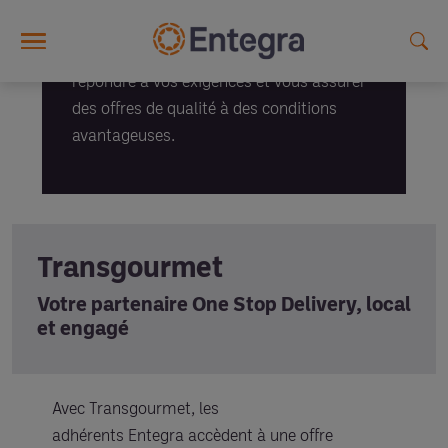
Nos fournisseurs
Skip to main content
De vrais partenaires, sélectionnés pour
répondre à vos exigences et vous assurer
des offres de qualité à des conditions
avantageuses.
Transgourmet
Votre partenaire One Stop Delivery, local
et engagé
Avec Transgourmet, les
adhérents Entegra accèdent à une offre