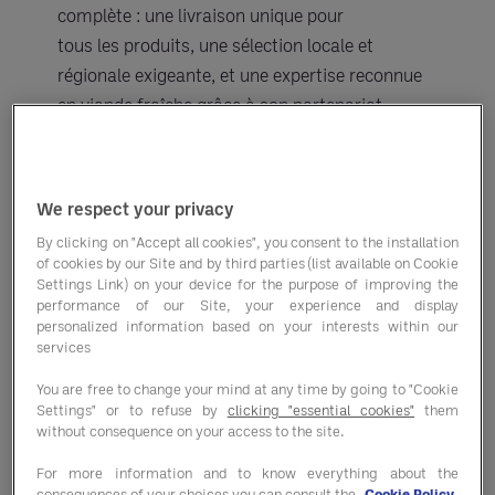
complète : une livraison unique pour
tous les produits, une sélection locale et
régionale exigeante, et une expertise reconnue
en viande fraîche grâce à son partenariat
avec Beauvallet.
Avec sa stratégie One 
Stop Delivery, 
We respect your privacy
Transgourmet simplifie 
l’approvisionnement 
By clicking on "Accept all cookies", you consent to the installation
of cookies by our Site and by third parties (list available on Cookie
des professionnels de 
Settings Link) on your device for the purpose of improving the
la restauration. 
performance of our Site, your experience and display
personalized information based on your interests within our
Viandes fraîches, 
services
marée fraîche, fruits & 
légumes frais, produits 
You are free to change your mind at any time by going to "Cookie
Une livraison
Settings" or to refuse by
clicking "essential cookies"
them
d’épicerie, surgelés, non 
without consequence on your access to the site.
unique pour
alimentaires et 
tous les besoins
For more information and to know everything about the
d’hygiène : tous vos 
consequences of your choices you can consult the
Cookie Policy