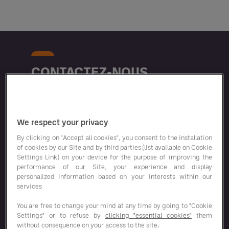
CONTACTEZ-NOUS
AUJOURD'HUI
We respect your privacy
By clicking on "Accept all cookies", you consent to the installation
of cookies by our Site and by third parties (list available on Cookie
Settings Link) on your device for the purpose of improving the
performance of our Site, your experience and display
personalized information based on your interests within our
services
You are free to change your mind at any time by going to "Cookie
Settings" or to refuse by
clicking "essential cookies"
them
without consequence on your access to the site.