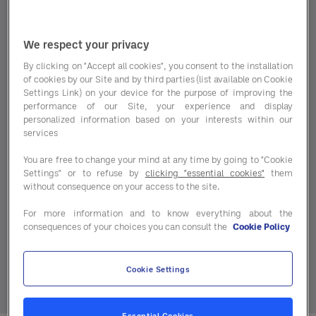
We respect your privacy
Évaluations des ESSMS : une contrainte utile
? Nouvelle méthode, critères centrés sur
By clicking on "Accept all cookies", you consent to the installation
of cookies by our Site and by third parties (list available on Cookie
l’usager, implication des achats : et si
Settings Link) on your device for the purpose of improving the
l’évaluation HAS devenait un vrai levier de
performance of our Site, your experience and display
personalized information based on your interests within our
transformation ? Une analyse concrète, avec
services
des exemples, des conseils... et
You are free to change your mind at any time by going to "Cookie
l’accompagnement AMi2 par Entegra. Au gré
Settings" or to refuse by
clicking "essential cookies"
them
du magazine, vous retrouverez également des
without consequence on your access to the site.
bons plans achats, des témoignages riches
For more information and to know everything about the
d'enseignements et d'autres éclairages
consequences of your choices you can consult the
Cookie Policy
concrets pour la bonne gestion de votre
établissement !
Cookie Settings
Bonne lecture
Essential Cookies